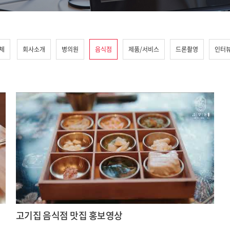
체
회사소개
병의원
음식점
제품/서비스
드론촬영
인터
고기집 음식점 맛집 홍보영상