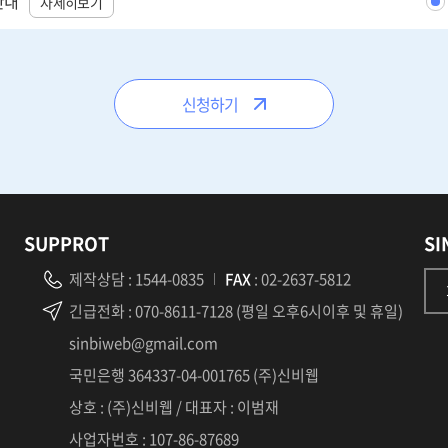
안내
자세히보기
신청하기
SUPPROT
SI
제작상담
:
1544-0835
FAX
: 02-2637-5812
긴급전화
: 070-8611-7128 (평일 오후6시이후 및 휴일)
sinbiweb@gmail.com
국민은행 364337-04-001765 (주)신비웹
상호 : (주)신비웹 / 대표자 : 이범재
사업자번호 : 107-86-87689