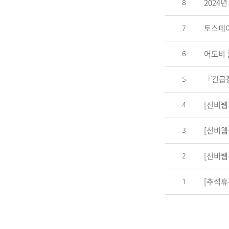
2024년
8
토스페
7
어도비 
6
『긴급점검
5
[신비웹
4
[신비웹
3
[신비웹
2
[추석휴
1