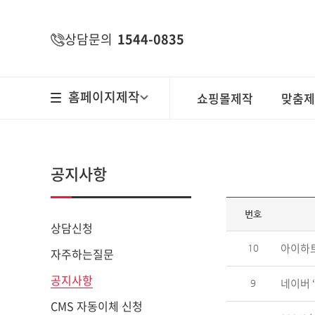
주메뉴 바로가기
컨텐츠 바로가기
상담문의
1544-0835
홈페이지제작
쇼핑몰제작
맞춤제
공지사항
번호
상담신청
아이하트
10
자주하는질문
공지사항
네이버 ‘
9
CMS 자동이체 신청