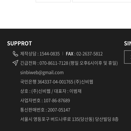
SUPPROT
SI
제작상담
:
1544-0835
FAX
: 02-2637-5812
긴급전화
: 070-8611-7128 (평일 오후6시이후 및 휴일)
sinbiweb@gmail.com
국민은행 364337-04-001765 (주)신비웹
상호 : (주)신비웹 / 대표자 : 이범재
사업자번호 : 107-86-87689
통신판매번호 : 2007-05147
서울시 영등포구 버드나루로 135(당산동) 당산빌딩 8층