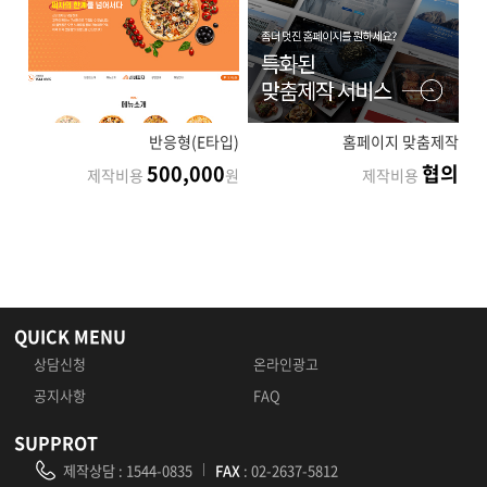
반응형(E타입)
홈페이지 맞춤제작
500,000
협의
제작비용
원
제작비용
QUICK MENU
상담신청
온라인광고
공지사항
FAQ
SUPPROT
제작상담
:
1544-0835
FAX
: 02-2637-5812