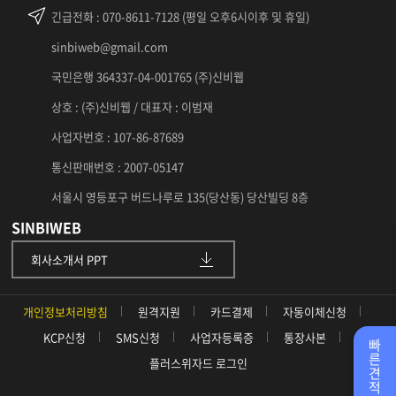
긴급전화
: 070-8611-7128 (평일 오후6시이후 및 휴일)
sinbiweb@gmail.com
국민은행 364337-04-001765 (주)신비웹
상호 : (주)신비웹 / 대표자 : 이범재
사업자번호 : 107-86-87689
통신판매번호 : 2007-05147
서울시 영등포구 버드나루로 135(당산동) 당산빌딩 8층
SINBIWEB
회사소개서 PPT
개인정보처리방침
원격지원
카드결제
자동이체신청
KCP신청
SMS신청
사업자등록증
통장사본
빠
른
플러스위자드 로그인
견
적