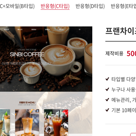
PC+모바일(B타입)
반응형(C타입)
반응형(D타입)
반응형(E타입
프랜차이즈
50
제작비용
타입별 다양
누구나 사용
메뉴관리, 
기본 10페