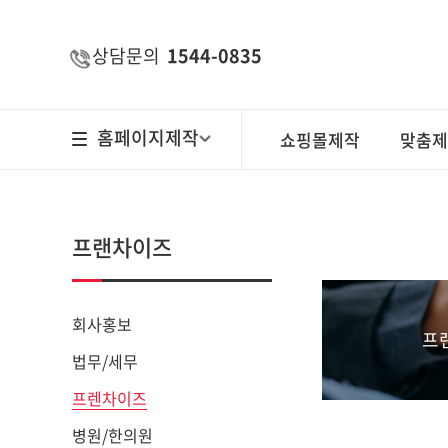
주메뉴 바로가기
컨텐츠 바로가기
상담문의
1544-0835
홈페이지제작
쇼핑몰제작
맞춤제
프랜차이즈
회사홍보
프
법무/세무
프렌차이즈
병원/한의원