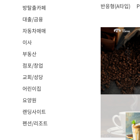
반응형(A타입)
방탈출카페
대출/금융
자동차매매
이사
부동산
점포/창업
교회/성당
어린이집
요양원
랜딩사이트
펜션/리조트