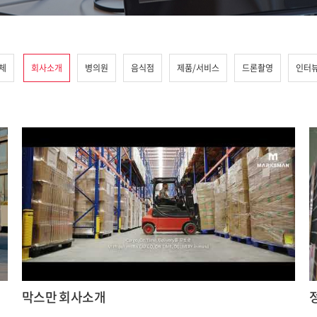
체
회사소개
병의원
음식점
제품/서비스
드론촬영
인터
막스만 회사소개