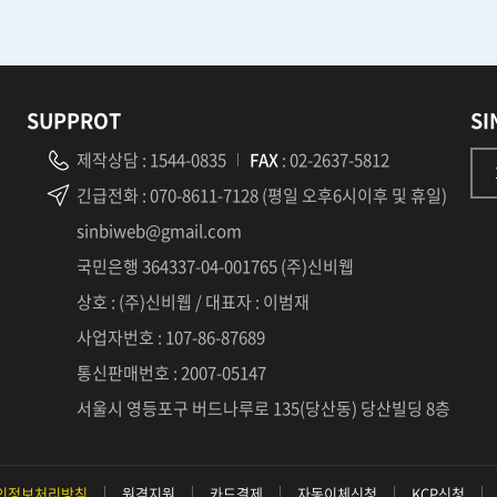
SUPPROT
SI
제작상담
:
1544-0835
FAX
: 02-2637-5812
긴급전화
: 070-8611-7128 (평일 오후6시이후 및 휴일)
sinbiweb@gmail.com
국민은행 364337-04-001765 (주)신비웹
상호 : (주)신비웹 / 대표자 : 이범재
사업자번호 : 107-86-87689
통신판매번호 : 2007-05147
서울시 영등포구 버드나루로 135(당산동) 당산빌딩 8층
인정보처리방침
원격지원
카드결제
자동이체신청
KCP신청