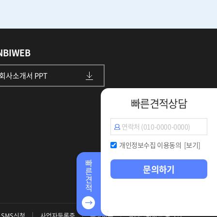
NBIWEB
회사소개서 PPT
빠른견적상담
개인정보수집 이용동의
[보기]
빠
문의하기
른
견
적
SMS신청
사업자등록증
통장사본
플러스위자드 로그인