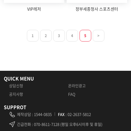
VIP레저
정부세종청사 스포츠센터
1
2
3
4
5
>
QUICK MENU
상담신청
온라인광고
공지사항
FAQ
SUPPROT
제작상담
:
1544-0835
FAX
: 02-2637-5812
긴급전화
: 070-8611-7128 (평일 오후6시이후 및 휴일)