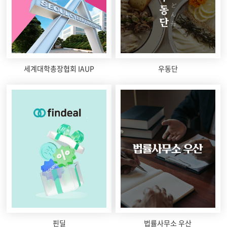
세계대학총장협회 IAUP
우동단
핀딜
법률사무소 우산