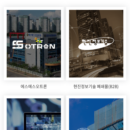
에스에스오트론
현진정보기술 폐쇄몰(B2B)