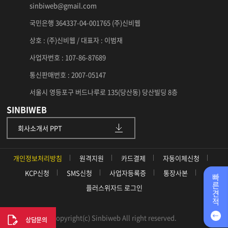
sinbiweb@gmail.com
국민은행 364337-04-001765 (주)신비웹
상호 : (주)신비웹 / 대표자 : 이범재
사업자번호 : 107-86-87689
통신판매번호 : 2007-05147
서울시 영등포구 버드나루로 135(당산동) 당산빌딩 8층
SINBIWEB
회사소개서 PPT
개인정보처리방침
원격지원
카드결제
자동이체신청
KCP신청
SMS신청
사업자등록증
통장사본
빠
른
플러스위자드 로그인
견
적
Copyright(c) Sinbiweb All right reserved.
상담문의