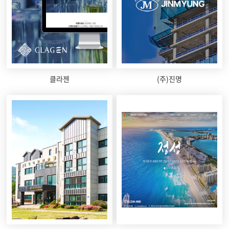
클라젠
(주)진명