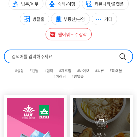
법무/세무
숙박/여행
커뮤니티/플랫폼
방탈출
부동산/분양
기타
웹어워드 수상작
#상장
#랜딩
#협회
#제조업
#바이오
#의류
#폐쇄몰
#이러닝
#방탈출