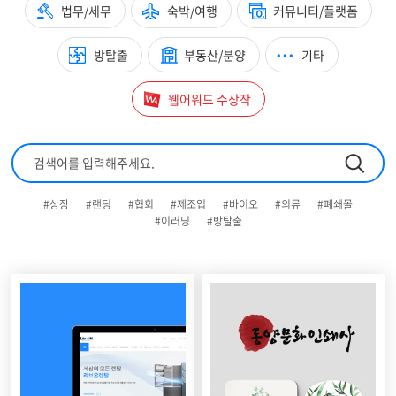
법무/세무
숙박/여행
커뮤니티/플랫폼
방탈출
부동산/분양
기타
웹어워드 수상작
#상장
#랜딩
#협회
#제조업
#바이오
#의류
#폐쇄몰
#이러닝
#방탈출