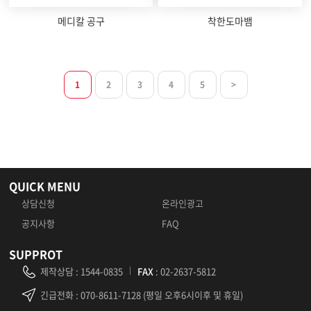
메디칼 공구
착한도마뱀
1
2
3
4
5
>
QUICK MENU
상담신청
온라인광고
공지사항
FAQ
SUPPROT
제작상담
:
1544-0835
FAX
: 02-2637-5812
긴급전화
: 070-8611-7128 (평일 오후6시이후 및 휴일)