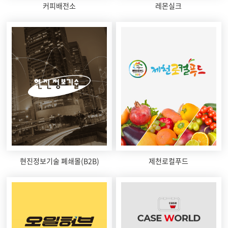
커피배전소
레몬실크
현진정보기술 폐쇄몰(B2B)
제천로컬푸드