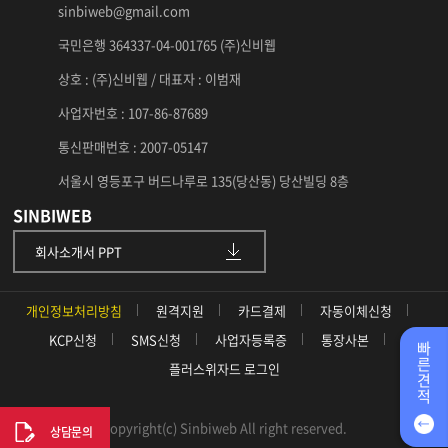
sinbiweb@gmail.com
국민은행 364337-04-001765 (주)신비웹
상호 : (주)신비웹 / 대표자 : 이범재
사업자번호 : 107-86-87689
통신판매번호 : 2007-05147
서울시 영등포구 버드나루로 135(당산동) 당산빌딩 8층
SINBIWEB
회사소개서 PPT
개인정보처리방침
원격지원
카드결제
자동이체신청
KCP신청
SMS신청
사업자등록증
통장사본
빠
른
플러스위자드 로그인
견
적
Copyright(c) Sinbiweb All right reserved.
상담문의