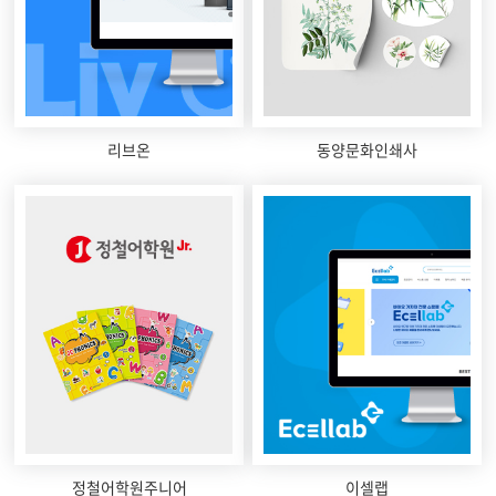
리브온
동양문화인쇄사
정철어학원주니어
이셀랩