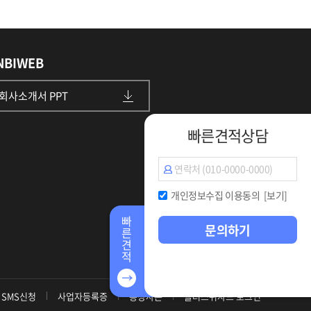
NBIWEB
회사소개서 PPT
빠른견적상담
개인정보수집 이용동의
[보기]
빠
문의하기
른
견
적
SMS신청
사업자등록증
통장사본
플러스위자드 로그인