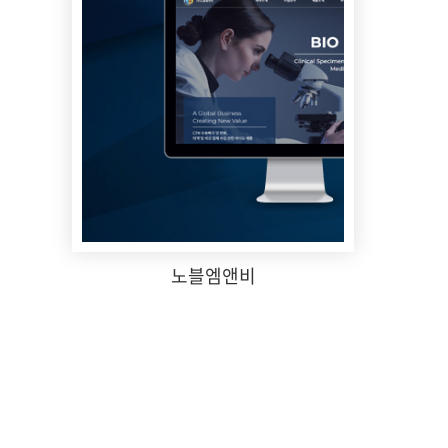
노블엠앤비