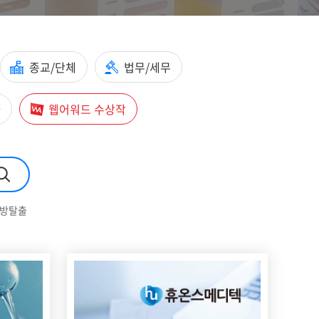
종교/단체
법무/세무
타
웹어워드 수상작
#방탈출