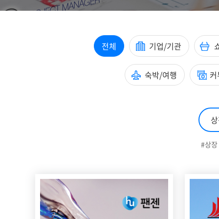
전체
기업/기관
숙박/여행
커
#상장