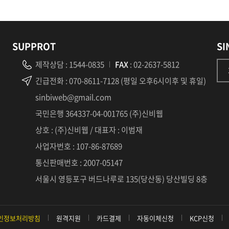
SUPPROT
SI
제작상담
:
1544-0835
FAX
: 02-2637-5812
긴급전화
: 070-8611-7128 (평일 오후6시이후 및 휴일)
sinbiweb@gmail.com
국민은행 364337-04-001765 (주)신비웹
상호 : (주)신비웹 / 대표자 : 이범재
사업자번호 : 107-86-87689
통신판매번호 : 2007-05147
서울시 영등포구 버드나루로 135(당산동) 당산빌딩 8층
인정보처리방침
원격지원
카드결제
자동이체신청
KCP신청