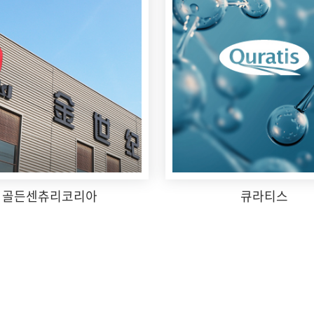
골든센츄리코리아
큐라티스