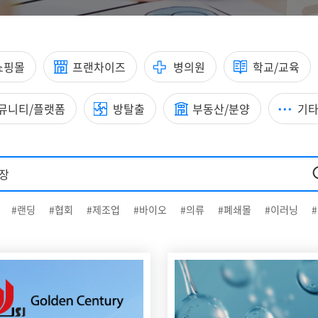
쇼핑몰
프랜차이즈
병의원
학교/교육
뮤니티/플랫폼
방탈출
부동산/분양
기
#랜딩
#협회
#제조업
#바이오
#의류
#폐쇄몰
#이러닝