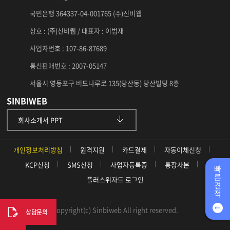
국민은행 364337-04-001765 (주)신비웹
상호 : (주)신비웹 / 대표자 : 이범재
사업자번호 : 107-86-87689
통신판매번호 : 2007-05147
서울시 영등포구 버드나루로 135(당산동) 당산빌딩 8층
SINBIWEB
회사소개서 PPT
개인정보처리방침
원격지원
카드결제
자동이체신청
KCP신청
SMS신청
사업자등록증
통장사본
빠
른
플러스위자드 로그인
견
적
Copyright(c) Sinbiweb All right reserved.
상담문의