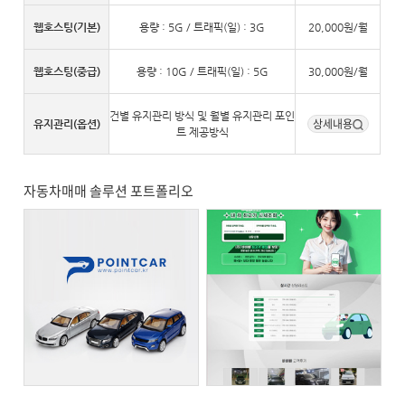
웹호스팅(기본)
용량 : 5G / 트래픽(일) : 3G
20,000원/월
웹호스팅(중급)
용량 : 10G / 트래픽(일) : 5G
30,000원/월
건별 유지관리 방식 및 월별 유지관리 포인
상세내용
유지관리(옵션)
트 제공방식
자동차매매 솔루션 포트폴리오