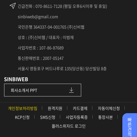
긴급전화
: 070-8611-7128 (평일 오후6시이후 및 휴일)
sinbiweb@gmail.com
국민은행 364337-04-001765 (주)신비웹
상호 : (주)신비웹 / 대표자 : 이범재
사업자번호 : 107-86-87689
통신판매번호 : 2007-05147
서울시 영등포구 버드나루로 135(당산동) 당산빌딩 8층
SINBIWEB
회사소개서 PPT
개인정보처리방침
원격지원
카드결제
자동이체신청
KCP신청
SMS신청
사업자등록증
통장사본
빠
른
플러스위자드 로그인
견
적