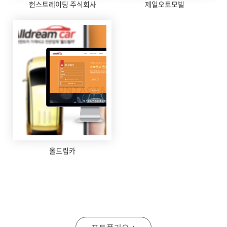
헌스트레이딩 주식회사
제일오토모빌
올드림카