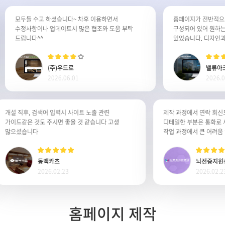
모두들 수고 하셨습니다~ 차후 이용하면서
홈페이지가 전반적으로 
수정사항이나 업데이트시 많은 협조와 도움 부탁
구성되어 있어 원하는 정
드립니다^^
있었습니다. 디자인과 기능
불편함이 전혀 없어 매우
꾸준히 이용하고 싶습니다
(주)우드로
밸류아크
2026.06.01
2026.05.1
개설 직후, 검색어 입력시 사이트 노출 관련
제작 과정에서 연락 
가이드같은 것도 주시면 좋을 것 같습니다 고생
디테일한 부분은 통
많으셨습니다
작업 과정에서 큰 어
동백카츠
뇌전증
2026.02.23
2026.0
홈페이지 제작