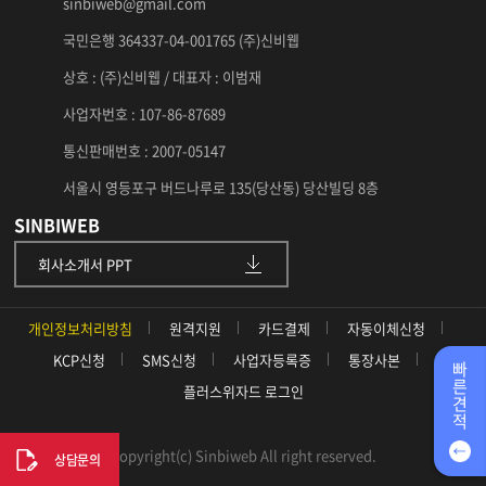
sinbiweb@gmail.com
국민은행 364337-04-001765 (주)신비웹
상호 : (주)신비웹 / 대표자 : 이범재
사업자번호 : 107-86-87689
통신판매번호 : 2007-05147
서울시 영등포구 버드나루로 135(당산동) 당산빌딩 8층
SINBIWEB
회사소개서 PPT
개인정보처리방침
원격지원
카드결제
자동이체신청
KCP신청
SMS신청
사업자등록증
통장사본
빠
른
플러스위자드 로그인
견
적
Copyright(c) Sinbiweb All right reserved.
상담문의