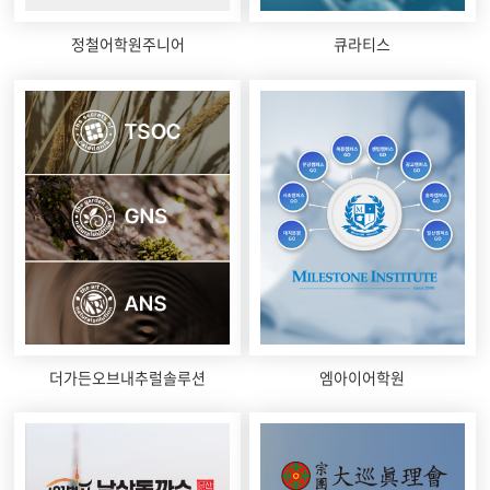
정철어학원주니어
큐라티스
더가든오브내추럴솔루션
엠아이어학원