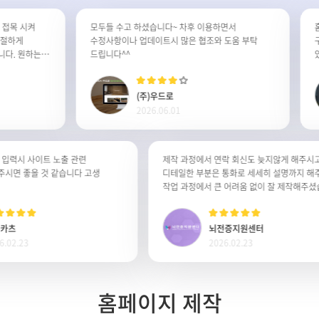
목 시켜
모두들 수고 하셨습니다~ 차후 이용하면서
홈페
하게
수정사항이나 업데이트시 많은 협조와 도움 부탁
구성
 원하는
드립니다^^
있었습
 잘사용
불편
꾸준
(주)우드로
2026.06.01
검색어 입력시 사이트 노출 관련
제작 과정에서 연락 회신도 늦지않게 해
도 주시면 좋을 것 같습니다 고생
디테일한 부분은 통화로 세세히 설명까지
작업 과정에서 큰 어려움 없이 잘 제작해
동백카츠
뇌전증지원센터
2026.02.23
2026.02.23
홈페이지 제작