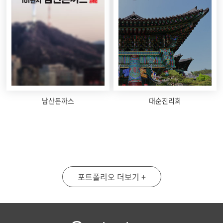
남산돈까스
대순진리회
포트폴리오 더보기 +