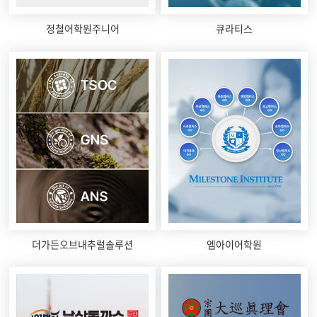
정철어학원주니어
큐라티스
더가든오브내추럴솔루션
엠아이어학원