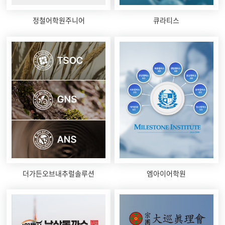
정철어학원주니어
큐라티스
더가든오브내추럴솔루션
엠아이어학원