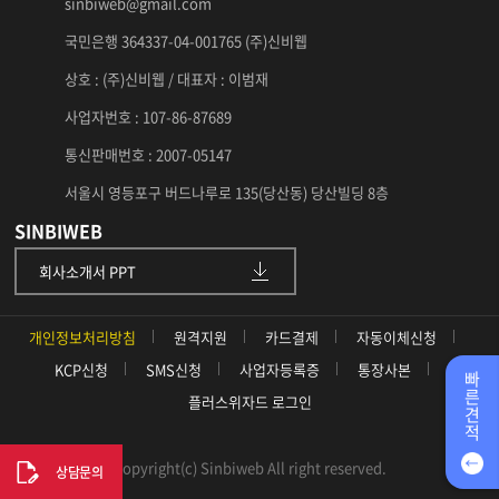
sinbiweb@gmail.com
국민은행 364337-04-001765 (주)신비웹
상호 : (주)신비웹 / 대표자 : 이범재
사업자번호 : 107-86-87689
통신판매번호 : 2007-05147
서울시 영등포구 버드나루로 135(당산동) 당산빌딩 8층
SINBIWEB
회사소개서 PPT
개인정보처리방침
원격지원
카드결제
자동이체신청
KCP신청
SMS신청
사업자등록증
통장사본
빠
른
플러스위자드 로그인
견
적
Copyright(c) Sinbiweb All right reserved.
상담문의