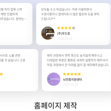
까지 접목 시켜
모두들 수고 하셨습니다~ 차후 이용하면서
번 친절하게
수정사항이나 업데이트시 많은 협조와 도움 부탁
셨습니다. 원하는
드립니다^^
사합니다. 잘사용
(주)우드로
2026.06.01
력시 사이트 노출 관련
제작 과정에서 연락 회신도 늦지않게 해주시고
면 좋을 것 같습니다 고생
디테일한 부분은 통화로 세세히 설명까지 해주셔
작업 과정에서 큰 어려움 없이 잘 제작해주셨습니
츠
뇌전증지원센터
2.23
2026.02.23
홈페이지 제작