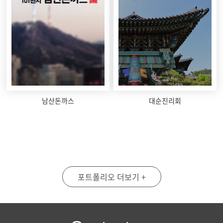
남산돈까스
대순진리회
포트폴리오 더보기 +