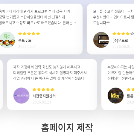
이지 제작에 관리자 프로그램 까지 접목 시켜
모두들 수고 하셨습니다~ 차후
 번거롭고 복잡하였을텐데 매번 친절하게
수정사항이나 업데이트시 많은 
주시고 수정도 바로바로 해주셨습니다. 원하는
드립니다^^
이지가 완성된것같아 정말 감사합니다. 잘사용
습니다.
본토푸드
(주)우드로
2026.06.04
2026.06.01
제작 과정에서 연락 회신도 늦지않게 해주시고
수정해야되는 
디테일한 부분은 통화로 세세히 설명까지 해주셔서
이쁘게 잘 만
작업 과정에서 큰 어려움 없이 잘 제작해주셨습니다.
뇌전증지원센터
2026.02.23
홈페이지 제작