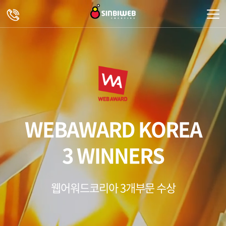
주메뉴 바로가기
컨텐츠 바로가기
WEBAWARD KOREA
3 WINNERS
웹어워드코리아 3개부문 수상