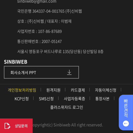
sinbiweb@gmail.com
국민은행 364337-04-001765 (주)신비웹
상호 : (주)신비웹 / 대표자 : 이범재
사업자번호 : 107-86-87689
통신판매번호 : 2007-05147
서울시 영등포구 버드나루로 135(당산동) 당산빌딩 8층
SINBIWEB
회사소개서 PPT
개인정보처리방침
원격지원
카드결제
자동이체신청
KCP신청
SMS신청
사업자등록증
통장사본
빠
른
플러스위자드 로그인
견
적
Copyright(c) Sinbiweb All right reserved.
상담문의