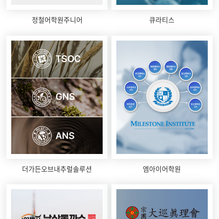
정철어학원주니어
큐라티스
더가든오브내추럴솔루션
엠아이어학원