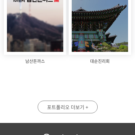
남산돈까스
대순진리회
포트폴리오 더보기 +