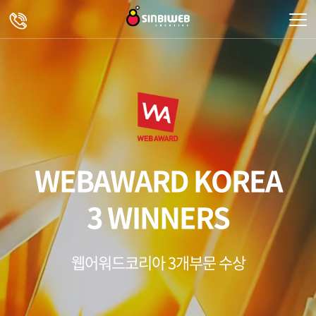
주메뉴 바로가기
컨텐츠 바로가기
WEBAWARD KOREA
3 WINNERS
웹어워드코리아 3개부문 수상