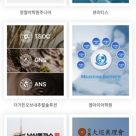
정철어학원주니어
큐라티스
더가든오브내추럴솔루션
엠아이어학원