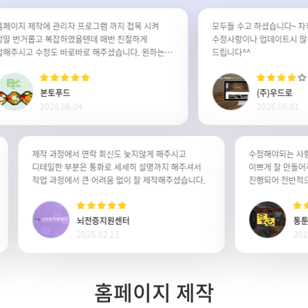
이지 제작에 관리자 프로그램 까지 접목 시켜
모두들 수고 하셨습니다~ 차후 
 번거롭고 복잡하였을텐데 매번 친절하게
수정사항이나 업데이트시 많은 
주시고 수정도 바로바로 해주셨습니다. 원하는
드립니다^^
이지가 완성된것같아 정말 감사합니다. 잘사용
습니다.
본토푸드
(주)우드로
2026.06.04
2026.06.01
제작 과정에서 연락 회신도 늦지않게 해주시고
수정해야되는 
디테일한 부분은 통화로 세세히 설명까지 해주셔서
이쁘게 잘 만
작업 과정에서 큰 어려움 없이 잘 제작해주셨습니다.
뇌전증지원센터
2026.02.23
홈페이지 제작