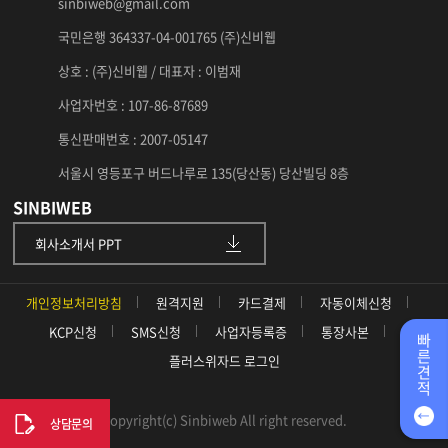
sinbiweb@gmail.com
국민은행 364337-04-001765 (주)신비웹
상호 : (주)신비웹 / 대표자 : 이범재
사업자번호 : 107-86-87689
통신판매번호 : 2007-05147
서울시 영등포구 버드나루로 135(당산동) 당산빌딩 8층
SINBIWEB
회사소개서 PPT
개인정보처리방침
원격지원
카드결제
자동이체신청
KCP신청
SMS신청
사업자등록증
통장사본
빠
른
플러스위자드 로그인
견
적
Copyright(c) Sinbiweb All right reserved.
상담문의