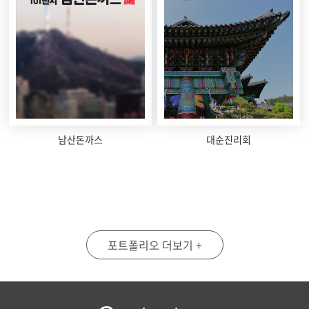
남산돈까스
대순진리회
포트폴리오 더보기 +