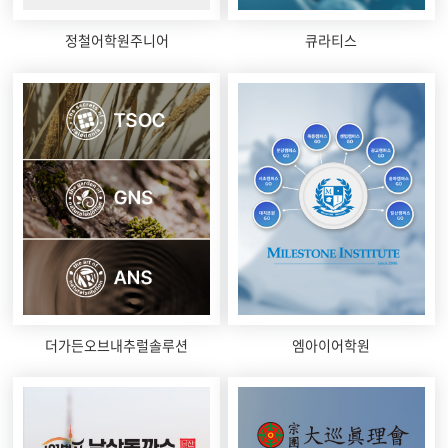
정철어학원주니어
큐라티스
더가든오브내추럴솔루션
엠아이어학원