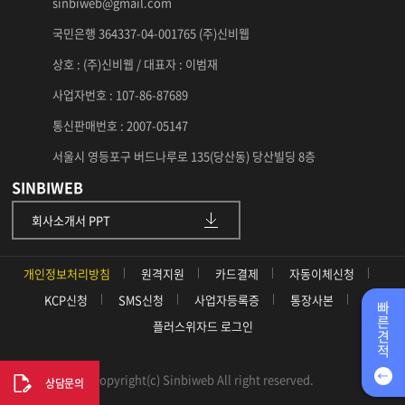
sinbiweb@gmail.com
국민은행 364337-04-001765 (주)신비웹
상호 : (주)신비웹 / 대표자 : 이범재
사업자번호 : 107-86-87689
통신판매번호 : 2007-05147
서울시 영등포구 버드나루로 135(당산동) 당산빌딩 8층
SINBIWEB
회사소개서 PPT
개인정보처리방침
원격지원
카드결제
자동이체신청
KCP신청
SMS신청
사업자등록증
통장사본
빠
른
플러스위자드 로그인
견
적
Copyright(c) Sinbiweb All right reserved.
상담문의