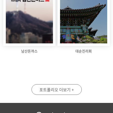
남산돈까스
대순진리회
포트폴리오 더보기 +