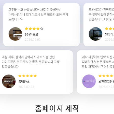
모두들 수고 하셨습니다~ 차후 이용하면서
홈페이지가 전반적으로 
수정사항이나 업데이트시 많은 협조와 도움 부탁
구성되어 있어 원하는 정
드립니다^^
있었습니다. 디자인과 기
불편함이 전혀 없어 매우
꾸준히 이용하고 싶습니
(주)우드로
밸류아크
2026.06.01
2026.05.
개설 직후, 검색어 입력시 사이트 노출 관련
제작 과정에서 연락 
가이드같은 것도 주시면 좋을 것 같습니다 고생
디테일한 부분은 통화
많으셨습니다
작업 과정에서 큰 어
동백카츠
뇌전증
2026.02.23
2026.0
홈페이지 제작