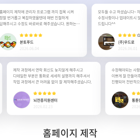
이지 제작에 관리자 프로그램 까지 접목 시켜
모두들 수고 하셨습니다~ 차후
 번거롭고 복잡하였을텐데 매번 친절하게
수정사항이나 업데이트시 많은 
주시고 수정도 바로바로 해주셨습니다. 원하는
드립니다^^
이지가 완성된것같아 정말 감사합니다. 잘사용
습니다.
본토푸드
(주)우드로
2026.06.04
2026.06.01
제작 과정에서 연락 회신도 늦지않게 해주시고
수정해야되는 
디테일한 부분은 통화로 세세히 설명까지 해주셔서
이쁘게 잘 만
작업 과정에서 큰 어려움 없이 잘 제작해주셨습니다.
뇌전증지원센터
2026.02.23
홈페이지 제작