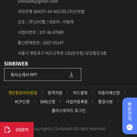
sinbiweb@gmail.com
국민은행 364337-04-001765 (주)신비웹
상호 : (주)신비웹 / 대표자 : 이범재
사업자번호 : 107-86-87689
통신판매번호 : 2007-05147
서울시 영등포구 버드나루로 135(당산동) 당산빌딩 8층
SINBIWEB
회사소개서 PPT
개인정보처리방침
원격지원
카드결제
자동이체신청
KCP신청
SMS신청
사업자등록증
통장사본
빠
른
플러스위자드 로그인
견
적
Copyright(c) Sinbiweb All right reserved.
상담문의