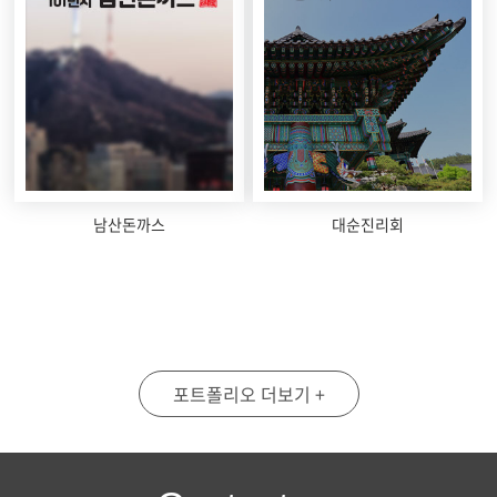
남산돈까스
대순진리회
포트폴리오 더보기 +