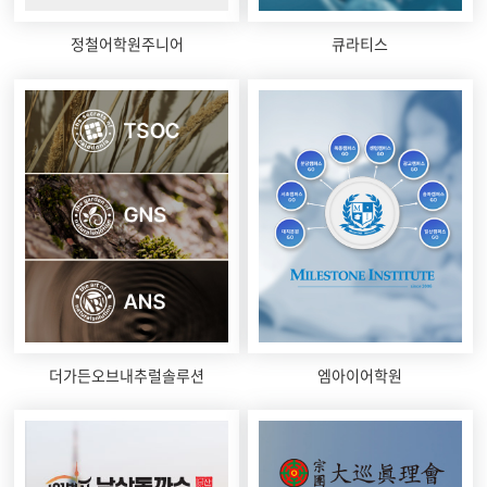
정철어학원주니어
큐라티스
더가든오브내추럴솔루션
엠아이어학원