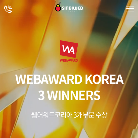
주메뉴 바로가기
컨텐츠 바로가기
WEBAWARD KOREA
3 WINNERS
웹어워드코리아 3개부문 수상