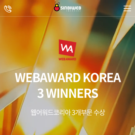
주메뉴 바로가기
컨텐츠 바로가기
WEBAWARD KOREA
3 WINNERS
웹어워드코리아 3개부문 수상