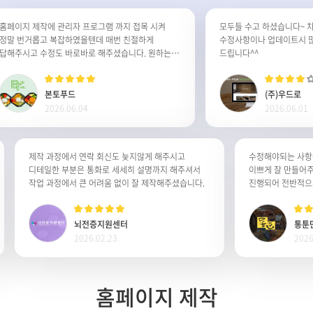
이지 제작에 관리자 프로그램 까지 접목 시켜
모두들 수고 하셨습니다~ 차후
 번거롭고 복잡하였을텐데 매번 친절하게
수정사항이나 업데이트시 많은 
주시고 수정도 바로바로 해주셨습니다. 원하는
드립니다^^
이지가 완성된것같아 정말 감사합니다. 잘사용
습니다.
본토푸드
(주)우드로
2026.06.04
2026.06.01
제작 과정에서 연락 회신도 늦지않게 해주시고
수정해야되는 
디테일한 부분은 통화로 세세히 설명까지 해주셔서
이쁘게 잘 만
작업 과정에서 큰 어려움 없이 잘 제작해주셨습니다.
뇌전증지원센터
2026.02.23
2
홈페이지 제작