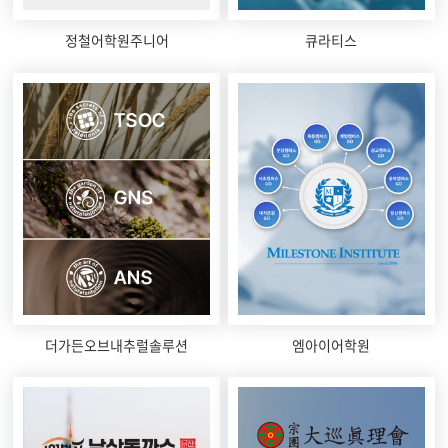
정철어학원주니어
큐라티스
더가든오브내추럴솔루션
엠아이어학원