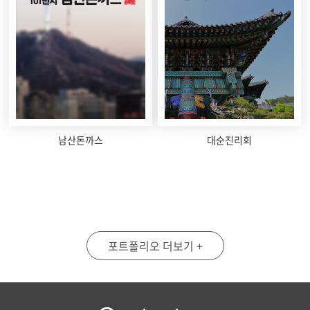
남산돈까스
대순진리회
포트폴리오 더보기 +