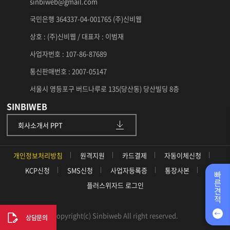
sinbiweb@gmail.com
국민은행 364337-04-001765 (주)신비웹
상호 : (주)신비웹 / 대표자 : 이범재
사업자번호 : 107-86-87689
통신판매번호 : 2007-05147
서울시 영등포구 버드나루로 135(당산동) 당산빌딩 8층
SINBIWEB
회사소개서 PPT
개인정보처리방침
원격지원
카드결제
자동이체신청
KCP신청
SMS신청
사업자등록증
통장사본
빠
른
플러스위자드 로그인
견
적
Copyright(c) Sinbiweb All right reserved.
상담문의