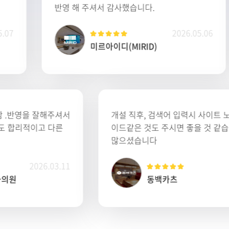
해 주셔서 감사했습니다.
들을 먼저 말씀
니다 감사합니
2026.05.06
미르아이디(MIRID)
헌스
당자분 께서 매우 칱절함 .반영을 잘해주셔서
개설 직후,
리 제작 가능했음 /비용도 합리적이고 다른
이드같은 것
 보다 저럄해서 만족
많으셨습니
2026.03.11
조윤교정과치과의원