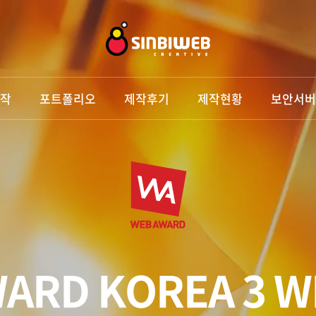
작
포트폴리오
제작후기
제작현황
보안서버
ARD KOREA
3 W