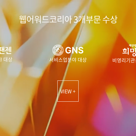
웹어워드코리아 3개부문 수상
야 대상
서비스업분야 대상
비영리기관
VIEW +