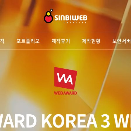
작
포트폴리오
제작후기
제작현황
보안서버
ARD KOREA
3 W