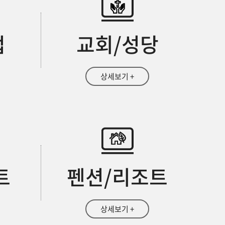
업
교회/성당
상세보기 +
트
펜션/리조트
상세보기 +