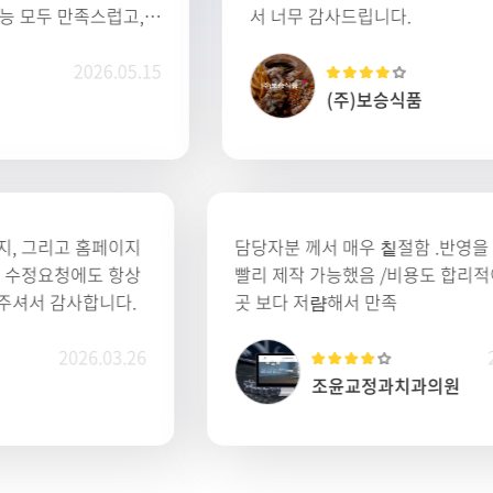
서 너무 감사드립니다.
.
15
2026.05.07
(주)보승식품
터 진행 제작완료까지, 그리고 홈페이지
담당자분 께서 
며 수정사항 등 잦은 수정요청에도 항상
빨리 제작 가능
고 신속하게 대응해주셔서 감사합니다.
곳 보다 저럄해
2026.03.26
(주)유니템
조윤