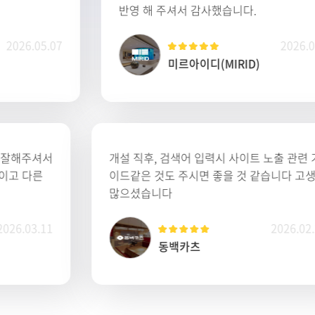
반영 해 주셔서 감사했습니다.
들
니
2026.05.06
미르아이디(MIRID)
매우 칱절함 .반영을 잘해주셔서
개설 직후, 검색어 입력
했음 /비용도 합리적이고 다른
이드같은 것도 주시면 
서 만족
많으셨습니다
2026.03.11
교정과치과의원
동백카츠